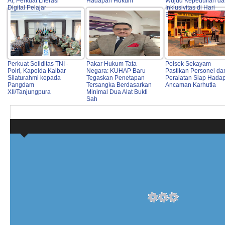
AI, Perkuat Literasi
Hadapan Hukum
Wujud Kepedulian da
Digital Pelajar
Inklusivitas di Hari
Bhayangkara ke-80
Perkuat Soliditas TNI -
Pakar Hukum Tata
Polsek Sekayam
Polri, Kapolda Kalbar
Negara: KUHAP Baru
Pastikan Personel da
Silaturahmi kepada
Tegaskan Penetapan
Peralatan Siap Hadap
Pangdam
Tersangka Berdasarkan
Ancaman Karhutla
XII/Tanjungpura
Minimal Dua Alat Bukti
Sah