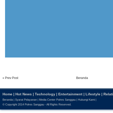
« Prev Post
Beranda
Home
|
Hot News
|
Technology
|
Entertainment
|
Lifestyle
|
Relat
Beranda
|
Syarat Pelayanan
|
Media Center Polres Sanggau
|
Hubungi Kami
|
© Copyright 2014
Polres Sanggau
- All Rights Reserved.