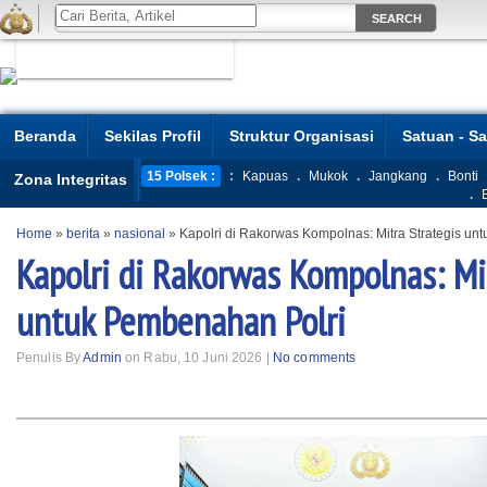
Beranda
Sekilas Profil
Struktur Organisasi
Satuan - S
15 Polsek :
:
Kapuas
.
Mukok
.
Jangkang
.
Bonti
Zona Integritas
.
Home
»
berita
»
nasional
»
Kapolri di Rakorwas Kompolnas: Mitra Strategis un
Kapolri di Rakorwas Kompolnas: Mi
untuk Pembenahan Polri
Penulis By
Admin
on Rabu, 10 Juni 2026 |
No comments