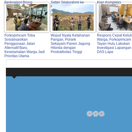
Berknalpot Brong
Safari Silaturahmi ke
Kian Kompleks
Forkopimda, Tokoh
Agama, OPD hingga
Bulog
Forkopimcam Toba
Wujud Nyata Ketahanan
Respons Cepat Kelu
Sosialisasikan
Pangan, Polsek
Warga, Forkopimcam
Penggunaan Jalan
Sekayam Panen Jagung
Tayan Hulu Lakukan
Alternatif Baru,
Hibrida dengan
Investigasi Lapangan 
Keselamatan Warga Jadi
Produktivitas Tinggi
DAS Lape
Prioritas Utama