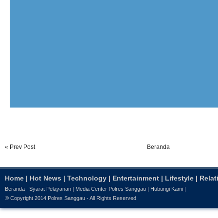
« Prev Post
Beranda
Home
|
Hot News
|
Technology
|
Entertainment
|
Lifestyle
|
Relat
Beranda
|
Syarat Pelayanan
|
Media Center Polres Sanggau
|
Hubungi Kami
|
© Copyright 2014
Polres Sanggau
- All Rights Reserved.