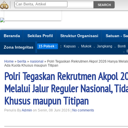
Beranda
Sekilas Profil
Struktur Organisasi
Satuan - S
15 Polsek :
:
Kapuas
.
Mukok
.
Jangkang
.
Bonti
Zona Integritas
.
Home
»
berita
»
nasional
»
Polri Tegaskan Rekrutmen Akpol 2026 Hanya Melalui
Ada Kuota Khusus maupun Titipan
Polri Tegaskan Rekrutmen Akpol 2
Melalui Jalur Reguler Nasional, Ti
Khusus maupun Titipan
Penulis By
Admin
on Senin, 08 Juni 2026 |
No comments