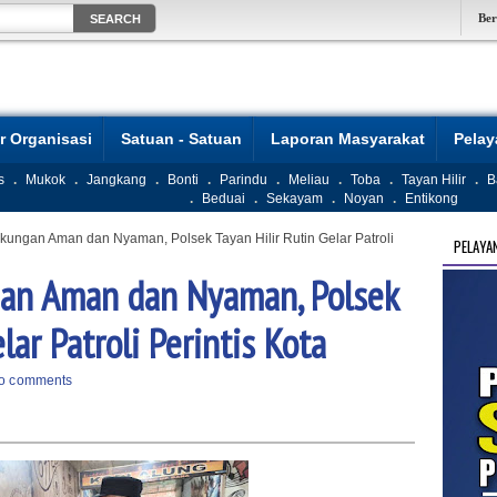
Be
r Organisasi
Satuan - Satuan
Laporan Masyarakat
Pela
s
.
Mukok
.
Jangkang
.
Bonti
.
Parindu
.
Meliau
.
Toba
.
Tayan Hilir
.
B
.
Beduai
.
Sekayam
.
Noyan
.
Entikong
ungan Aman dan Nyaman, Polsek Tayan Hilir Rutin Gelar Patroli
PELAYA
an Aman dan Nyaman, Polsek
lar Patroli Perintis Kota
o comments