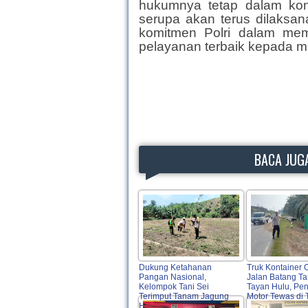
hukumnya tetap dalam kond
serupa akan terus dilaksan
komitmen Polri dalam mem
pelayanan terbaik kepada m
BACA JUGA
Dukung Ketahanan
Truk Kontainer 
Pangan Nasional,
Jalan Batang T
Kelompok Tani Sei
Tayan Hulu, Pe
Terimput Tanam Jagung
Motor Tewas di
Hibrida di Beduai