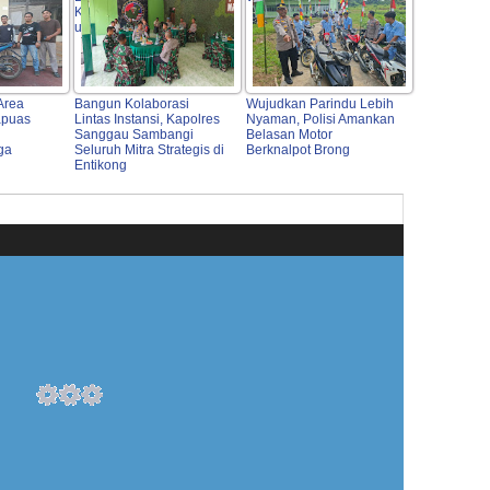
Kepedulian Polri Hadir
untuk Masyarakat
Area
Bangun Kolaborasi
Wujudkan Parindu Lebih
apuas
Lintas Instansi, Kapolres
Nyaman, Polisi Amankan
Sanggau Sambangi
Belasan Motor
ga
Seluruh Mitra Strategis di
Berknalpot Brong
Entikong