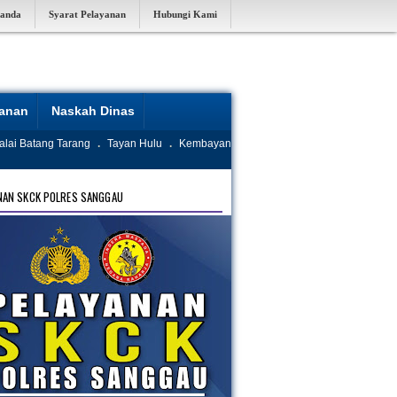
randa
Syarat Pelayanan
Hubungi Kami
yanan
Naskah Dinas
alai Batang Tarang
.
Tayan Hulu
.
Kembayan
NAN SKCK POLRES SANGGAU