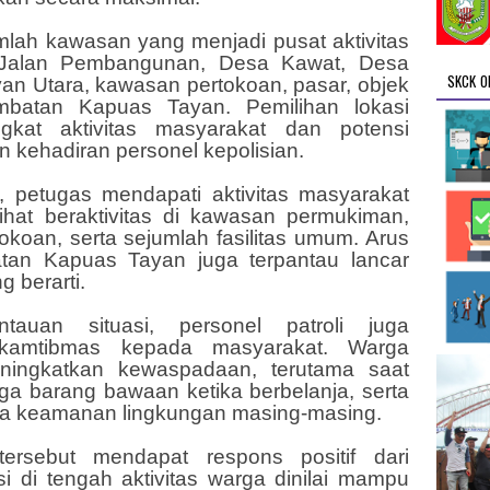
mlah kawasan yang menjadi pusat aktivitas
a Jalan Pembangunan, Desa Kawat, Desa
SKCK O
n Utara, kawasan pertokoan, pasar, objek
mbatan Kapuas Tayan. Pemilihan lokasi
ngkat aktivitas masyarakat dan potensi
kehadiran personel kepolisian.
, petugas mendapati aktivitas masyarakat
lihat beraktivitas di kawasan permukiman,
tokoan, serta sejumlah fasilitas umum. Arus
batan Kapuas Tayan juga terpantau lancar
 berarti.
auan situasi, personel patroli juga
kamtibmas kepada masyarakat. Warga
eningkatkan kewaspadaan, terutama saat
a barang bawaan ketika berbelanja, serta
ga keamanan lingkungan masing-masing.
 tersebut mendapat respons positif dari
si di tengah aktivitas warga dinilai mampu