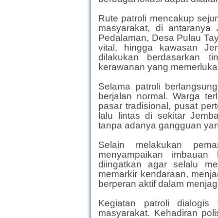
Rute patroli mencakup seju
masyarakat, di antarany
Pedalaman, Desa Pulau Taya
vital, hingga kawasan Je
dilakukan berdasarkan ti
kerawanan yang memerlukan 
Selama patroli berlangsung
berjalan normal. Warga ter
pasar tradisional, pusat per
lalu lintas di sekitar Jem
tanpa adanya gangguan yang
Selain melakukan pemant
menyampaikan imbauan 
diingatkan agar selalu m
memarkir kendaraan, menjag
berperan aktif dalam menja
Kegiatan patroli dialogis
masyarakat. Kehadiran poli