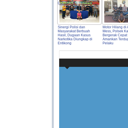
Didampingi Polri
Sinergi Polisi dan
Motor Hilang di 
Masyarakat Berbuah
Mess, Polsek K
Hasil, Dugaan Kasus
Bergerak Cepat
Narkotika Diungkap di
Amankan Terdu
Entikong
Pelaku