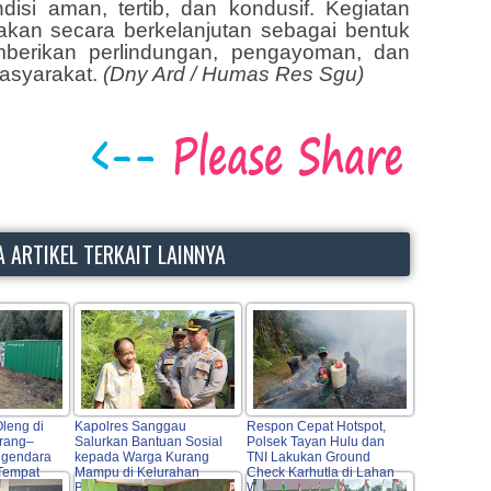
isi aman, tertib, dan kondusif. Kegiatan
akan secara berkelanjutan sebagai bentuk
berikan perlindungan, pengayoman, dan
asyarakat.
(Dny Ard / Humas Res Sgu)
 ARTIKEL TERKAIT LAINNYA
Oleng di
Kapolres Sanggau
Respon Cepat Hotspot,
arang–
Salurkan Bantuan Sosial
Polsek Tayan Hulu dan
ngendara
kepada Warga Kurang
TNI Lakukan Ground
 Tempat
Mampu di Kelurahan
Check Karhutla di Lahan
Bunut, Wujud Nyata
Warga