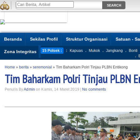
Beranda
Sekilas Profil
Struktur Organisasi
Satuan - S
15 Polsek :
:
Kapuas
.
Mukok
.
Jangkang
.
Bonti
Zona Integritas
.
Home
»
berita
»
seremonial
»
Tim Baharkam Polri Tinjau PLBN Entikong
Tim Baharkam Polri Tinjau PLBN E
Penulis By
Admin
on Kamis, 14 Maret 2019 |
No comments