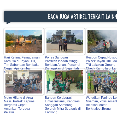
BACA JUGA ARTIKEL TERKAIT LAIN
Hari Kelima Pemadaman
Polres Sanggau
Respon Cepat Hotspo
Karhutla di Tayan Hilir,
Pastikan Ibadah Minggu
Polsek Tayan Hulu d
Tim Gabungan Berjibaku
Berjalan Aman, Personel
TNI Lakukan Ground
Cegah Api Kembali
Disiagakan di Sejumlah
Check Karhutla di La
Meluas
Gereja Kota
Warga
Motor Hilang di Area
Bangun Kolaborasi
Wujudkan Parindu Le
Mess, Polsek Kapuas
Lintas Instansi, Kapolres
Nyaman, Polisi Aman
Bergerak Cepat
Sanggau Sambangi
Belasan Motor
Amankan Terduga
Seluruh Mitra Strategis di
Berknalpot Brong
Pelaku
Entikong