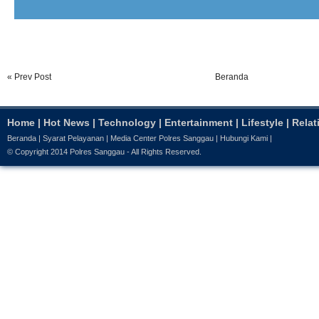
« Prev Post
Beranda
Home
|
Hot News
|
Technology
|
Entertainment
|
Lifestyle
|
Relat
Beranda
|
Syarat Pelayanan
|
Media Center Polres Sanggau
|
Hubungi Kami
|
© Copyright 2014
Polres Sanggau
- All Rights Reserved.