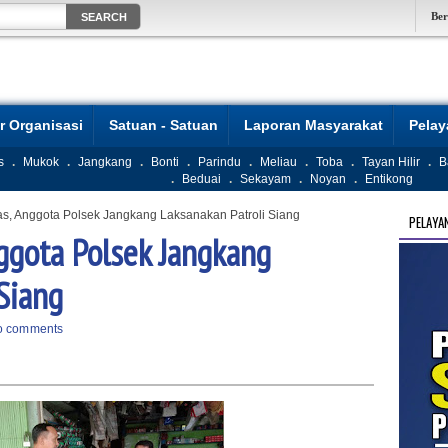
Be
r Organisasi
Satuan - Satuan
Laporan Masyarakat
Pela
s
.
Mukok
.
Jangkang
.
Bonti
.
Parindu
.
Meliau
.
Toba
.
Tayan Hilir
.
B
.
Beduai
.
Sekayam
.
Noyan
.
Entikong
s, Anggota Polsek Jangkang Laksanakan Patroli Siang
PELAYA
ggota Polsek Jangkang
Siang
o comments