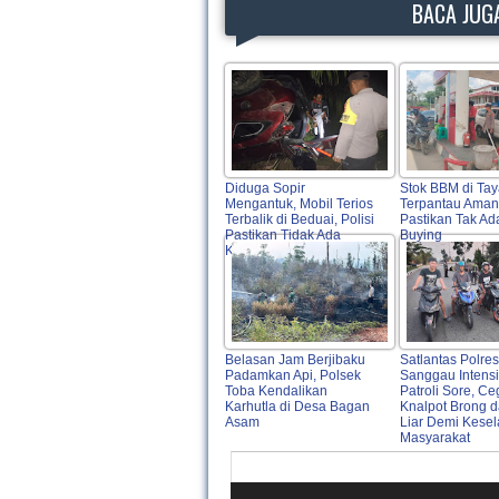
BACA JUGA
Diduga Sopir
Stok BBM di Ta
Mengantuk, Mobil Terios
Terpantau Aman,
Terbalik di Beduai, Polisi
Pastikan Tak Ad
Pastikan Tidak Ada
Buying
Korban Jiwa
Belasan Jam Berjibaku
Satlantas Polres
Padamkan Api, Polsek
Sanggau Intensi
Toba Kendalikan
Patroli Sore, C
Karhutla di Desa Bagan
Knalpot Brong 
Asam
Liar Demi Kese
Masyarakat