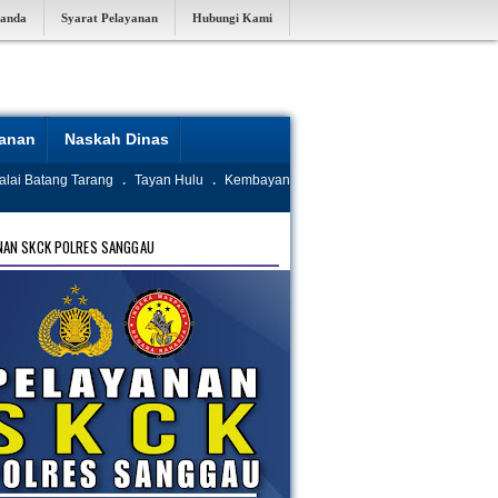
randa
Syarat Pelayanan
Hubungi Kami
yanan
Naskah Dinas
alai Batang Tarang
.
Tayan Hulu
.
Kembayan
NAN SKCK POLRES SANGGAU