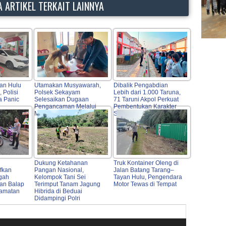
 ARTIKEL TERKAIT LAINNYA
yan Hulu
Utamakan Musyawarah,
Dibalik Pengabdian
 Polisi
Polsek Sekayam
Lebih dari 1.000 Taruna,
a Panic
Selesaikan Dugaan
71 Taruni Akpol Perkuat
Pengancaman Melalui
Pembentukan Karakter
Mediasi
Siswa Sekolah Rakyat
Dukung Ketahanan
Truk Kontainer Oleng di
fkan
Pangan Nasional,
Jalan Batang Tarang–
egah
Kelompok Tani Sei
Tayan Hulu, Pengendara
dan Balap
Terimput Tanam Jagung
Motor Tewas di Tempat
lamatan
Hibrida di Beduai
Didampingi Polri