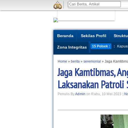
Beranda
Sekilas Profil
Struktu
15 Polsek :
:
Kapua
Zona Integritas
Home
»
berita
»
seremonial
»
Jaga Kamtibma
Jaga Kamtibmas, An
Laksanakan Patroli 
Penulis By
Admin
on Rabu, 10 Mei 2023 |
N