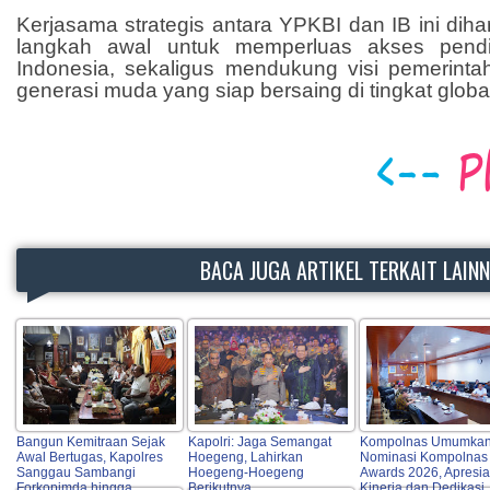
Kerjasama strategis antara YPKBI dan IB ini dih
langkah awal untuk memperluas akses pendid
Indonesia, sekaligus mendukung visi pemerint
generasi muda yang siap bersaing di tingkat globa
BACA JUGA ARTIKEL TERKAIT LAIN
Bangun Kemitraan Sejak
Kapolri: Jaga Semangat
Kompolnas Umumka
Awal Bertugas, Kapolres
Hoegeng, Lahirkan
Nominasi Kompolnas
Sanggau Sambangi
Hoegeng-Hoegeng
Awards 2026, Apresia
Forkopimda hingga
Berikutnya
Kinerja dan Dedikasi