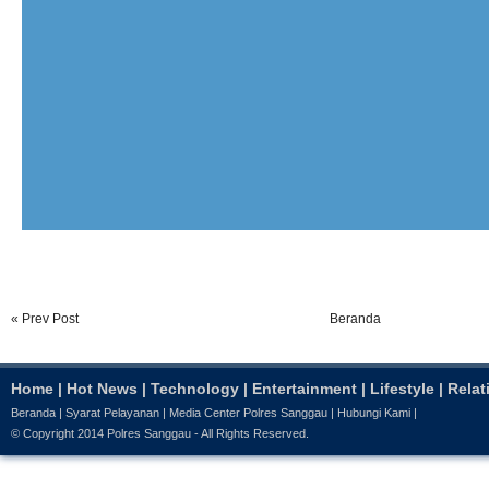
« Prev Post
Beranda
Home
|
Hot News
|
Technology
|
Entertainment
|
Lifestyle
|
Relat
Beranda
|
Syarat Pelayanan
|
Media Center Polres Sanggau
|
Hubungi Kami
|
© Copyright 2014
Polres Sanggau
- All Rights Reserved.