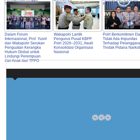
Tokoh Adat
Personel Polri
Dalam Forum
Wakapolri Lantik
Polri Berkomitmen D
Internasional, Prof. Yusril
Pengurus Pusat KBPP
Tidak Ada Impunitas
dan Wakapolri Serukan
Polri 2026–2031, Awali
Terhadap Pelanggar
Penguatan Kerangka
Konsolidasi Organisasi
Tindak Pidana Narko
Hukum Global untuk
Nasional
Lindungi Perempuan
dan Anak dari TPPO