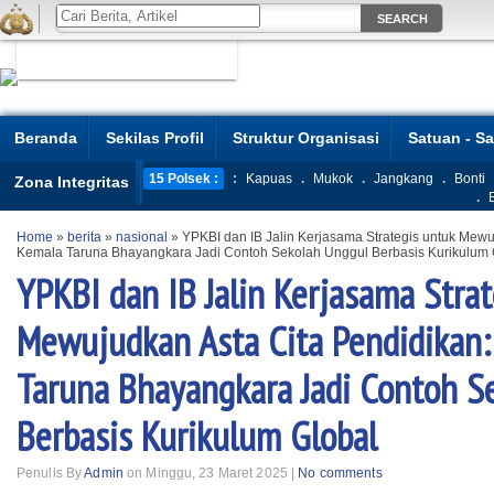
Beranda
Sekilas Profil
Struktur Organisasi
Satuan - S
15 Polsek :
:
Kapuas
.
Mukok
.
Jangkang
.
Bonti
Zona Integritas
.
Home
»
berita
»
nasional
»
YPKBI dan IB Jalin Kerjasama Strategis untuk Mew
Kemala Taruna Bhayangkara Jadi Contoh Sekolah Unggul Berbasis Kurikulum 
YPKBI dan IB Jalin Kerjasama Stra
Mewujudkan Asta Cita Pendidikan
Taruna Bhayangkara Jadi Contoh S
Berbasis Kurikulum Global
Penulis By
Admin
on Minggu, 23 Maret 2025 |
No comments