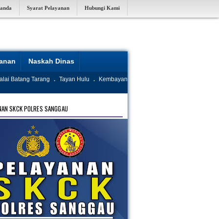
randa
Syarat Pelayanan
Hubungi Kami
yanan
Naskah Dinas
alai Batang Tarang
.
Tayan Hulu
.
Kembayan
NAN SKCK POLRES SANGGAU