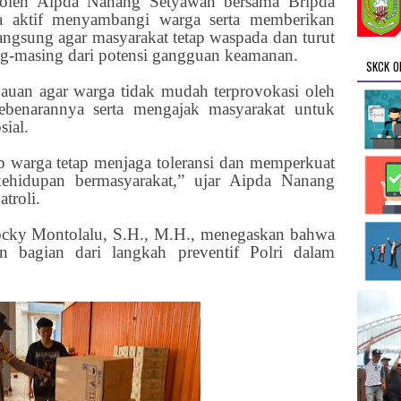
n oleh Aipda Nanang Setyawan bersama Bripda
a aktif menyambangi warga serta memberikan
angsung agar masyarakat tetap waspada dan turut
ng-masing dari potensi gangguan keamanan.
SKCK O
auan agar warga tidak mudah terprovokasi oleh
ebenarannya serta mengajak masyarakat untuk
sial.
p warga tetap menjaga toleransi dan memperkuat
kehidupan bermasyarakat,” ujar Aipda Nanang
troli.
ocky Montolalu, S.H., M.H., menegaskan bahwa
an bagian dari langkah preventif Polri dalam