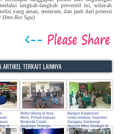
melalui langkah-langkah preventif ini, wilayah
disi yang aman, tenteram, dan jauh dari potensi
/ Hms Res Sgu)
 ARTIKEL TERKAIT LAINNYA
an
Motor Hilang di Area
Bangun Kolaborasi
buah
Mess, Polsek Kapuas
Lintas Instansi, Kapolres
Kasus
Bergerak Cepat
Sanggau Sambangi
kap di
Amankan Terduga
Seluruh Mitra Strategis di
Pelaku
Entikong