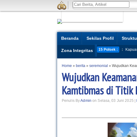
Beranda
Sekilas Profil
Struktu
15 Polsek :
:
Kapua
Zona Integritas
Home
»
berita
»
seremonial
»
Wujudkan Keam
Wujudkan Keamanan,
Kamtibmas di Titik
Penulis By
Admin
on Selasa, 03 Juni 2025 |