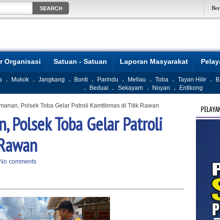
Be
r Organisasi
Satuan - Satuan
Laporan Masyarakat
Pela
s
.
Mukok
.
Jangkang
.
Bonti
.
Parindu
.
Meliau
.
Toba
.
Tayan Hilir
.
B
.
Beduai
.
Sekayam
.
Noyan
.
Entikong
anan, Polsek Toba Gelar Patroli Kamtibmas di Titik Rawan
PELAYA
 Polsek Toba Gelar Patroli
 Rawan
No comments