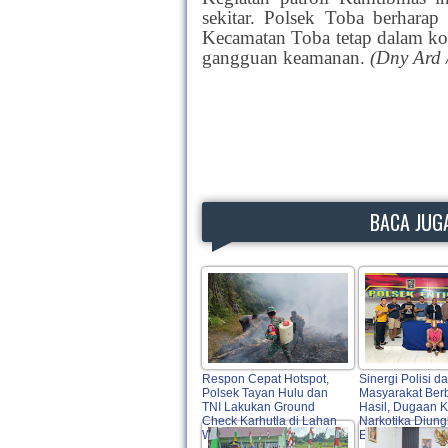
sekitar. Polsek Toba berharap 
Kecamatan Toba tetap dalam kon
gangguan keamanan.
(Dny Ard 
BACA JUGA
Respon Cepat Hotspot,
Sinergi Polisi d
Polsek Tayan Hulu dan
Masyarakat Ber
TNI Lakukan Ground
Hasil, Dugaan 
Check Karhutla di Lahan
Narkotika Diung
Warga
Entikong