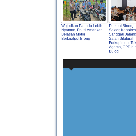
Wujudkan Parindu Lebih
Perkuat Sinergi 
Nyaman, Polisi Amankan
Sektor, Kapolres
Belasan Motor
Sanggau Jalan
Berknalpot Brong
Safari Silaturah
Forkopimda, To
Agama, OPD hi
Bulog