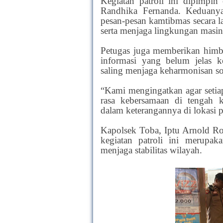
Kegiatan patroli ini dipimpi
Randhika Fernanda. Keduany
pesan-pesan kamtibmas secara l
serta menjaga lingkungan masi
Petugas juga memberikan himb
informasi yang belum jelas k
saling menjaga keharmonisan so
“Kami mengingatkan agar setia
rasa kebersamaan di tengah 
dalam keterangannya di lokasi pa
Kapolsek Toba, Iptu Arnold R
kegiatan patroli ini merupak
menjaga stabilitas wilayah.