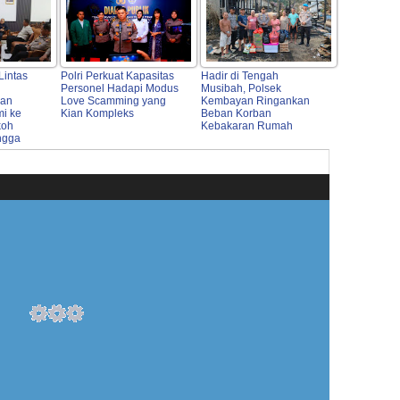
Lintas
Polri Perkuat Kapasitas
Hadir di Tengah
Personel Hadapi Modus
Musibah, Polsek
kan
Love Scamming yang
Kembayan Ringankan
mi ke
Kian Kompleks
Beban Korban
koh
Kebakaran Rumah
ngga