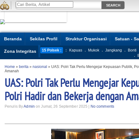
Beranda
Sekilas Profil
Struktur Organisasi
Satuan - S
15 Polsek :
:
Kapuas
.
Mukok
.
Jangkang
.
Bonti
Zona Integritas
.
Home
»
berita
»
nasional
»
UAS: Polri Tak Perlu Mengejar Kepuasan Publik, Po
Amanah
UAS: Polri Tak Perlu Mengejar Kepu
Polri Hadir dan Bekerja dengan A
Penulis By
Admin
on Jumat, 26 September 2025 |
No comments