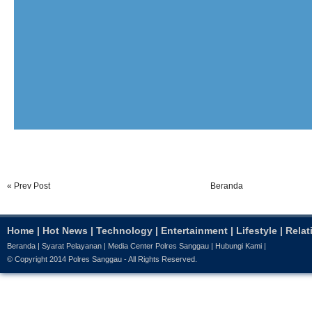
« Prev Post
Beranda
Home
|
Hot News
|
Technology
|
Entertainment
|
Lifestyle
|
Relat
Beranda
|
Syarat Pelayanan
|
Media Center Polres Sanggau
|
Hubungi Kami
|
© Copyright 2014
Polres Sanggau
- All Rights Reserved.