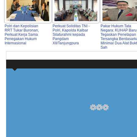
Polri dan Kepolisian
Perkuat Soliditas TNI -
Pakar Hukum Tata
RRT Tukar Buronan,
Polri, Kapolda Kalbar
Negara: KUHAP Baru
Perkuat Kerja Sama
Silaturahmi kepada
Tegaskan Penetapan
Penegakan Hukum
Pangdam
Tersangka Berdasark
Internasional
XII/Tanjungpura
Minimal Dua Alat Bukt
Sah