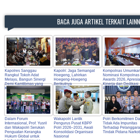
BACA JUGA ARTIKEL TERKAIT LAIN
Kapolres Sanggau
Kapolri: Jaga Semangat
Kompolnas Umumka
Rangkul Tokoh Adat
Hoegeng, Lahirkan
Nominasi Kompolnas
Melayu, Bangun Sinergi
Hoegeng-Hoegeng
Awards 2026, Apresia
Demi Kamtibmas yang
Berikutnya
Kinerja dan Dedikasi
Kondusif
Personel Polri
Dalam Forum
Wakapolri Lantik
Polri Berkomitmen D
Internasional, Prof. Yusril
Pengurus Pusat KBPP
Tidak Ada Impunitas
dan Wakapolri Serukan
Polri 2026–2031, Awali
Terhadap Pelanggar
Penguatan Kerangka
Konsolidasi Organisasi
Tindak Pidana Narko
Hukum Global untuk
Nasional