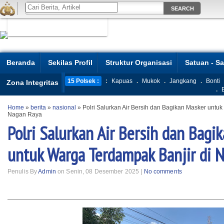
Beranda
Sekilas Profil
Struktur Organisasi
Satuan - S
15 Polsek :
:
Kapuas
.
Mukok
.
Jangkang
.
Bonti
Zona Integritas
.
Home
»
berita
»
nasional
»
Polri Salurkan Air Bersih dan Bagikan Masker untu
Nagan Raya
Polri Salurkan Air Bersih dan Bagi
untuk Warga Terdampak Banjir di 
Penulis By
Admin
on Senin, 08 Desember 2025 |
No comments