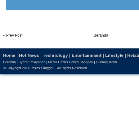
« Prev Post
Beranda
Home
|
Hot News
|
Technology
|
Entertainment
|
Lifestyle
|
Relat
Beranda
|
Syarat Pelayanan
|
Media Center Polres Sanggau
|
Hubungi Kami
|
© Copyright 2014
Polres Sanggau
- All Rights Reserved.