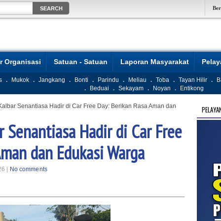
Be
r Organisasi
Satuan - Satuan
Laporan Masyarakat
Pela
s
.
Mukok
.
Jangkang
.
Bonti
.
Parindu
.
Meliau
.
Toba
.
Tayan Hilir
.
B
.
Beduai
.
Sekayam
.
Noyan
.
Entikong
Kalbar Senantiasa Hadir di Car Free Day: Berikan Rasa Aman dan
PELAYA
r Senantiasa Hadir di Car Free
Aman dan Edukasi Warga
26 |
No comments