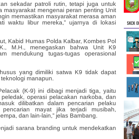
an sekadar patroli rutin, tetapi juga untuk
 masyarakat mengenai peran penting Unit
 ingin memastikan masyarakat merasa aman
 waktu libur mereka,” ujarnya di lokasi
SKCK O
ut, Kabid Humas Polda Kalbar, Kombes Pol
.K., M.H., menegaskan bahwa Unit K9
lam mendukung tugas-tugas operasional
usus yang dimiliki satwa K9 tidak dapat
 teknologi manapun.
lacak (K-9) ini dibagi menjadi tiga, yaitu
peledak, operasi pelacakan narkoba, dan
asuk dilibatkan dalam pencarian pelaku
 pencarian mayat jika terjadi musibah,
empa, dan lain-lain,” jelas Bambang.
enjadi sarana branding untuk mendekatkan