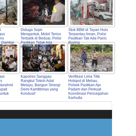
i
Diduga Sopir
Stok BBM di Tayan Hulu
gus
Mengantuk, Mobil Terios
Terpantau Aman, Polisi
ons
Terbalik di Beduai, Polisi
Pastikan Tak Ada Panic
n Damkar
Pastikan Tidak Ada
Buying
as
Korban Jiwa
asi
Kapolres Sanggau
Verifikasi Lima Titik
es
Rangkul Tokoh Adat
Hotspot di Meliau,
aturahmi
Melayu, Bangun Sinergi
Polsek Pastikan Api
upati
Demi Kamtibmas yang
Padam dan Perkuat
untuk
Kondusif
Koordinasi Pencegahan
Karhutla