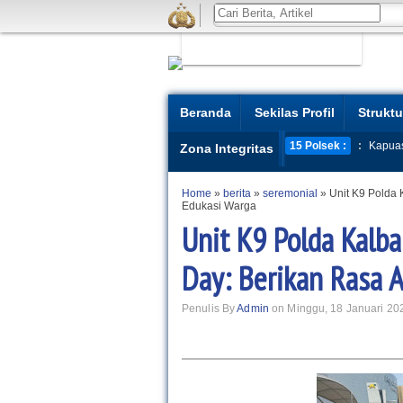
Beranda
Sekilas Profil
Struktu
15 Polsek :
:
Kapua
Zona Integritas
Home
»
berita
»
seremonial
»
Unit K9 Polda 
Edukasi Warga
Unit K9 Polda Kalba
Day: Berikan Rasa 
Penulis By
Admin
on Minggu, 18 Januari 20