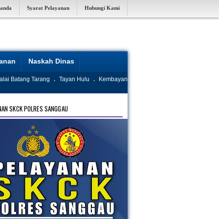
randa
Syarat Pelayanan
Hubungi Kami
yanan
Naskah Dinas
alai Batang Tarang
.
Tayan Hulu
.
Kembayan
NAN SKCK POLRES SANGGAU