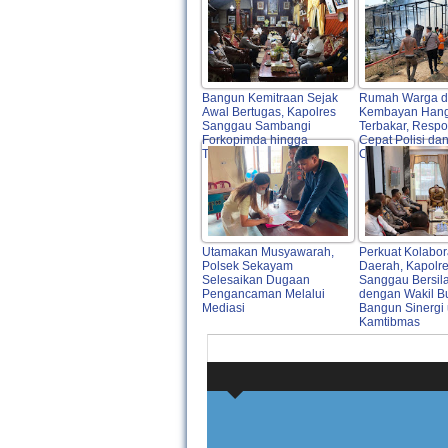
Bangun Kemitraan Sejak
Rumah Warga d
Awal Bertugas, Kapolres
Kembayan Han
Sanggau Sambangi
Terbakar, Resp
Forkopimda hingga
Cepat Polisi da
Tokoh Adat
Cegah Api Melu
Utamakan Musyawarah,
Perkuat Kolabor
Polsek Sekayam
Daerah, Kapolr
Selesaikan Dugaan
Sanggau Bersil
Pengancaman Melalui
dengan Wakil B
Mediasi
Bangun Sinergi 
Kamtibmas