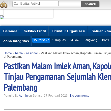
Beranda
Sekilas Profil
Struktur Organisasi
Satuan - S
15 Polsek :
:
Kapuas
.
Mukok
.
Jangkang
.
Bonti
Zona Integritas
.
Home
»
berita
»
nasional
»
Pastikan Malam Imlek Aman, Kapolda Sumsel Tinj
di Palembang
Pastikan Malam Imlek Aman, Kapo
Tinjau Pengamanan Sejumlah Klen
Palembang
Penulis By
Admin
on Selasa, 17 Februari 2026 |
No comments