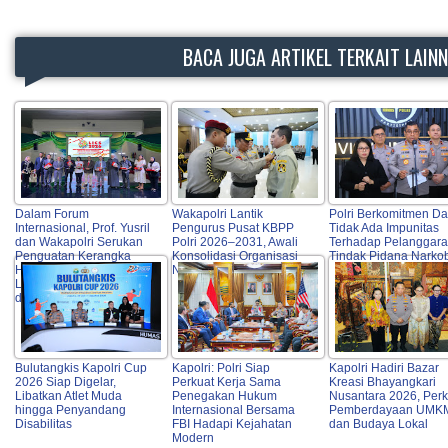
BACA JUGA ARTIKEL TERKAIT LAIN
Dalam Forum
Wakapolri Lantik
Polri Berkomitmen D
Internasional, Prof. Yusril
Pengurus Pusat KBPP
Tidak Ada Impunitas
dan Wakapolri Serukan
Polri 2026–2031, Awali
Terhadap Pelanggar
Penguatan Kerangka
Konsolidasi Organisasi
Tindak Pidana Narko
Hukum Global untuk
Nasional
Lindungi Perempuan
dan Anak dari TPPO
Bulutangkis Kapolri Cup
Kapolri: Polri Siap
Kapolri Hadiri Bazar
2026 Siap Digelar,
Perkuat Kerja Sama
Kreasi Bhayangkari
Libatkan Atlet Muda
Penegakan Hukum
Nusantara 2026, Perk
hingga Penyandang
Internasional Bersama
Pemberdayaan UMK
Disabilitas
FBI Hadapi Kejahatan
dan Budaya Lokal
Modern