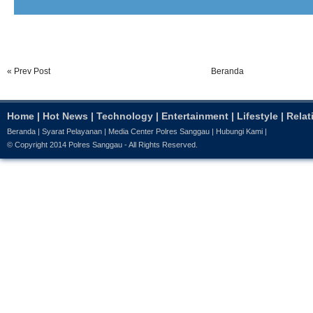
« Prev Post
Beranda
Home
|
Hot News
|
Technology
|
Entertainment
|
Lifestyle
|
Relat
Beranda
|
Syarat Pelayanan
|
Media Center Polres Sanggau
|
Hubungi Kami
|
© Copyright 2014
Polres Sanggau
- All Rights Reserved.