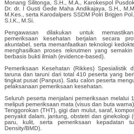
Monang Silitonga, S.H., M.A., Karokespol Pusdokk
Dr. dr. I Gusti Gede Maha Andikajaya, S.H., M.M
M.Kes., serta Karodalpers SSDM Polri Brigjen Pol.
S.I.K., M.Si.
Pengawasan dilakukan untuk memastikan
pemeriksaan kesehatan berjalan secara profe
akuntabel, serta memanfaatkan teknologi kedokt
menghasilkan proses rekrutmen yang semakin a
berbasis bukti ilmiah (evidence-based).
Pemeriksaan Kesehatan (Rikkes) Spesialistik di
taruna dan taruni dari total 410 peserta yang be
tingkat pusat (Panpus). Satu calon peserta meng
pelaksanaan pemeriksaan kesehatan.
Seluruh peserta menjalani pemeriksaan melalui 12
meliputi pemeriksaan mata (visus dan buta warna)
Tenggorokan (THT), gigi dan mulut, saraf, komposi
penyakit dalam, jantung, obstetri dan ginekologi 
paru, kulit, serta pemeriksaan kepadatan t
Density/BMD).