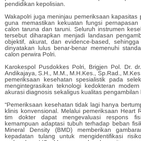
pendidikan kepolisian.
Wakapolri juga meninjau pemeriksaan kapasitas 
guna memastikan kekuatan fungsi pernapasan 
calon taruna dan taruni. Seluruh instrumen keseh
tersebut diharapkan menjadi landasan pengam
objektif, akurat, dan evidence-based, sehingga
dinyatakan lulus benar-benar memenuhi stand
calon perwira Polri.
Karokespol Pusdokkes Polri, Brigjen Pol. Dr. d
Andikajaya, S.H., M.M., M.H.Kes., Sp.Rad., M.Ke
pemeriksaan kesehatan spesialistik pada selek
mengintegrasikan teknologi kedokteran moder
akurasi diagnosis sekaligus kualitas pengambilan
“Pemeriksaan kesehatan tidak lagi hanya bertu
klinis konvensional. Melalui pemeriksaan Heart R
tim dokter dapat mengevaluasi respons fis
kemampuan adaptasi tubuh terhadap beban fis
Mineral Density (BMD) memberikan gambaran
kepadatan tulang untuk mengidentifikasi risik