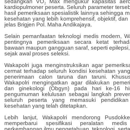
sedangkan VO
₂
Max mengukur kapasitas aero
kardiopulmoner peserta. Seluruh parameter ters
hasil pemeriksaan spesialistik lainnya sehingga 
kesehatan yang lebih komprehensif, objektif, dan b
jelas Brigjen Pol. Maha Andikajaya.
Selain pemanfaatan teknologi medis modern, 
pentingnya pemeriksaan secara ketat terhad
bawaan maupun gangguan saraf, seperti epilepsi, 
sejak awal proses seleksi.
Wakapolri juga menginstruksikan agar pemeriks
cermat terhadap seluruh kondisi kesehatan yang
penerimaan calon taruna dan taruni. Khusus
Wakapolri mengingatkan agar dilakukan pemeri
dan ginekologi (Obgyn) pada hari ke-16 hi
pengumuman kelulusan sebagai langkah preven
seluruh peserta yang memasuki pendidika
kesehatan yang telah ditetapkan.
Lebih lanjut, Wakapolri mendorong Pusdokke
memperbarui spesifikasi peralatan med
perkembangan ilmu pengetahuan, teknologi, serta re