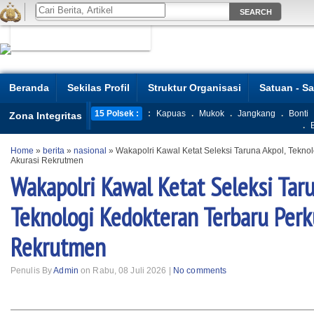
Beranda
Sekilas Profil
Struktur Organisasi
Satuan - S
15 Polsek :
:
Kapuas
.
Mukok
.
Jangkang
.
Bonti
Zona Integritas
.
Home
»
berita
»
nasional
»
Wakapolri Kawal Ketat Seleksi Taruna Akpol, Tekno
Akurasi Rekrutmen
Wakapolri Kawal Ketat Seleksi Taru
Teknologi Kedokteran Terbaru Perk
Rekrutmen
Penulis By
Admin
on Rabu, 08 Juli 2026 |
No comments