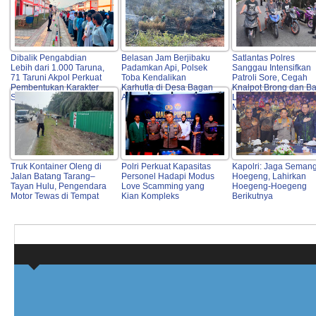
Dibalik Pengabdian
Belasan Jam Berjibaku
Satlantas Polres
Lebih dari 1.000 Taruna,
Padamkan Api, Polsek
Sanggau Intensifkan
71 Taruni Akpol Perkuat
Toba Kendalikan
Patroli Sore, Cegah
Pembentukan Karakter
Karhutla di Desa Bagan
Knalpot Brong dan B
Siswa Sekolah Rakyat
Asam
Liar Demi Keselamat
Masyarakat
Truk Kontainer Oleng di
Polri Perkuat Kapasitas
Kapolri: Jaga Seman
Jalan Batang Tarang–
Personel Hadapi Modus
Hoegeng, Lahirkan
Tayan Hulu, Pengendara
Love Scamming yang
Hoegeng-Hoegeng
Motor Tewas di Tempat
Kian Kompleks
Berikutnya