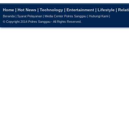
Home
|
Hot News
|
Technology
|
Entertainment
|
Lifestyle
|
Relat
Beranda
|
Syarat Pelayanan
|
Media Center Polres Sanggau
|
Hubungi Kami
|
© Copyright 2014
Polres Sanggau
- All Rights Reserved.