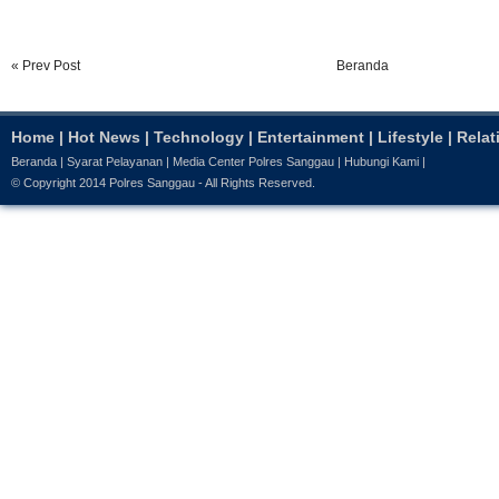
« Prev Post
Beranda
Home
|
Hot News
|
Technology
|
Entertainment
|
Lifestyle
|
Relat
Beranda
|
Syarat Pelayanan
|
Media Center Polres Sanggau
|
Hubungi Kami
|
© Copyright 2014
Polres Sanggau
- All Rights Reserved.