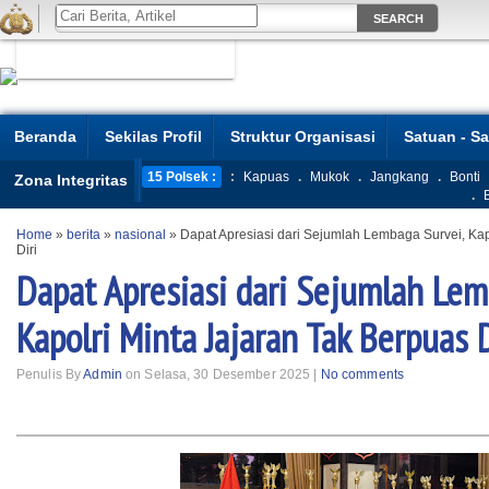
Beranda
Sekilas Profil
Struktur Organisasi
Satuan - S
15 Polsek :
:
Kapuas
.
Mukok
.
Jangkang
.
Bonti
Zona Integritas
.
Home
»
berita
»
nasional
»
Dapat Apresiasi dari Sejumlah Lembaga Survei, Kap
Diri
Dapat Apresiasi dari Sejumlah Lem
Kapolri Minta Jajaran Tak Berpuas D
Penulis By
Admin
on Selasa, 30 Desember 2025 |
No comments