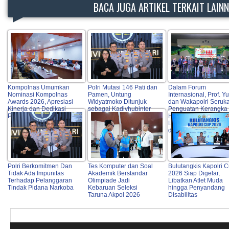
BACA JUGA ARTIKEL TERKAIT LAIN
Kompolnas Umumkan
Polri Mutasi 146 Pati dan
Dalam Forum
Nominasi Kompolnas
Pamen, Untung
Internasional, Prof. Yu
Awards 2026, Apresiasi
Widyatmoko Ditunjuk
dan Wakapolri Seruk
Kinerja dan Dedikasi
sebagai Kadivhubinter
Penguatan Kerangka
Personel Polri
Hukum Global untuk
Lindungi Perempuan
dan Anak dari TPPO
Polri Berkomitmen Dan
Tes Komputer dan Soal
Bulutangkis Kapolri 
Tidak Ada Impunitas
Akademik Berstandar
2026 Siap Digelar,
Terhadap Pelanggaran
Olimpiade Jadi
Libatkan Atlet Muda
Tindak Pidana Narkoba
Kebaruan Seleksi
hingga Penyandang
Taruna Akpol 2026
Disabilitas